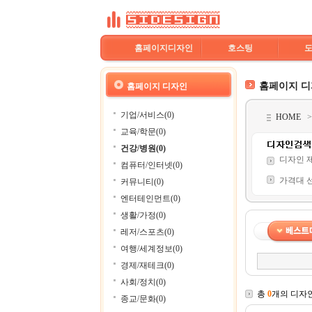
홈페이지디자인
호스팅
홈페이지 
홈페이지 디자인
기업/서비스(0)
HOME
교육/학문(0)
건강/병원(0)
디자인 
컴퓨터/인터넷(0)
가격대 
커뮤니티(0)
엔터테인먼트(0)
생활/가정(0)
레저/스포츠(0)
여행/세계정보(0)
경제/재테크(0)
사회/정치(0)
총
0
개의 디자
종교/문화(0)